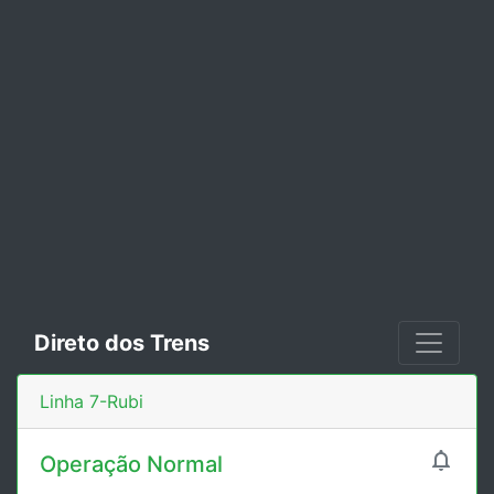
Direto dos Trens
Linha 7-Rubi

Operação Normal