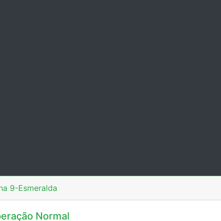
ha 9-Esmeralda
eração Normal