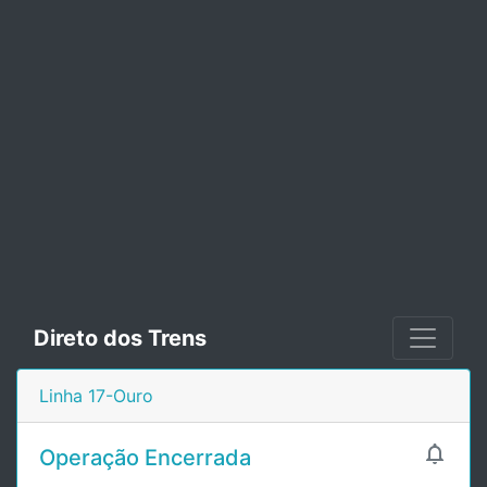
Direto dos Trens
Linha 17-Ouro

Operação Encerrada