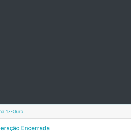
ha 17-Ouro
eração Encerrada