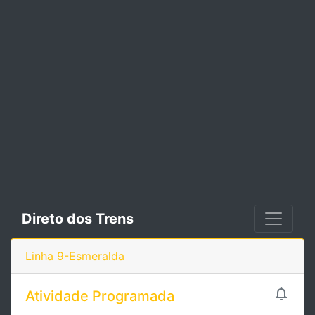
Direto dos Trens
Linha 9-Esmeralda

Atividade Programada