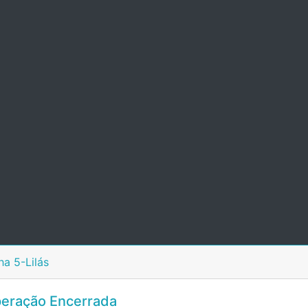
ha 5-Lilás
eração Encerrada