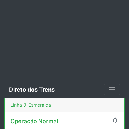
Direto dos Trens
Linha 9-Esmeralda

Operação Normal