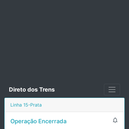
Direto dos Trens
Linha 15-Prata

Operação Encerrada