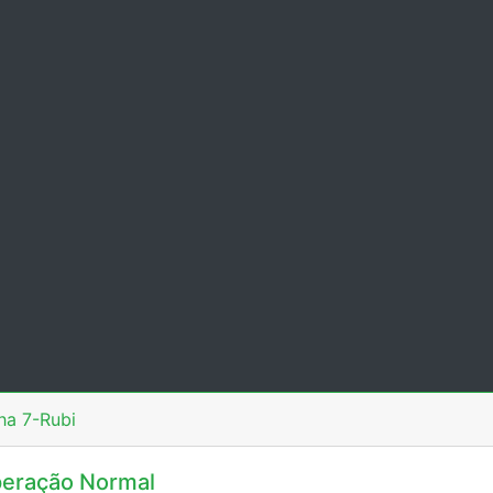
ha 7-Rubi
eração Normal