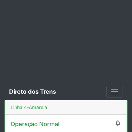
Direto dos Trens
Linha 4-Amarela

Operação Normal