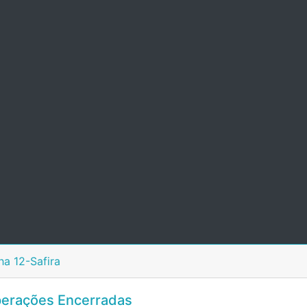
ha 12-Safira
erações Encerradas