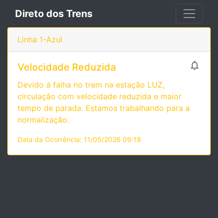
Direto dos Trens
Linha 1-Azul

Velocidade Reduzida
Devido à falha no trem na estação LUZ,
circulação com velocidade reduzida e maior
tempo de parada. Estamos trabalhando para a
normalização.
Data da Ocorrência: 11/05/2026 09:18