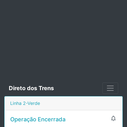
Direto dos Trens
Linha 2-Verde

Operação Encerrada