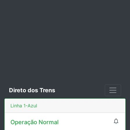
Direto dos Trens
Linha 1-Azul

Operação Normal