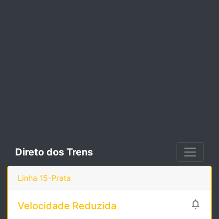
Direto dos Trens
Linha 15-Prata

Velocidade Reduzida