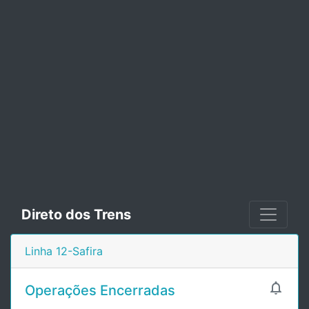
Direto dos Trens
Linha 12-Safira

Operações Encerradas