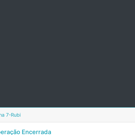
ha 7-Rubi
eração Encerrada