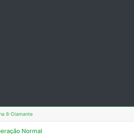
nha 8-Diamante
eração Normal