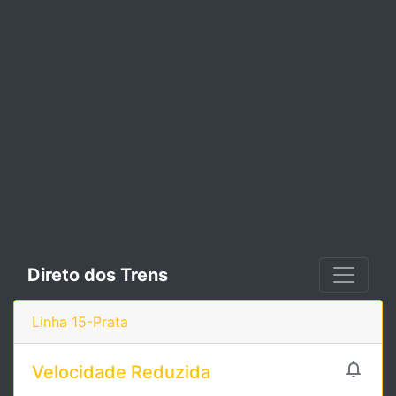
Direto dos Trens
Linha 15-Prata

Velocidade Reduzida