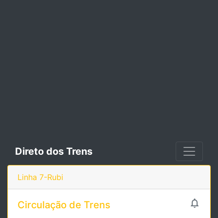
Direto dos Trens
Linha 7-Rubi

Circulação de Trens