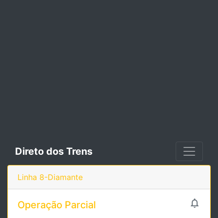
Direto dos Trens
Linha 8-Diamante

Operação Parcial