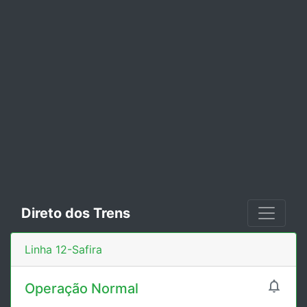
Direto dos Trens
Linha 12-Safira

Operação Normal