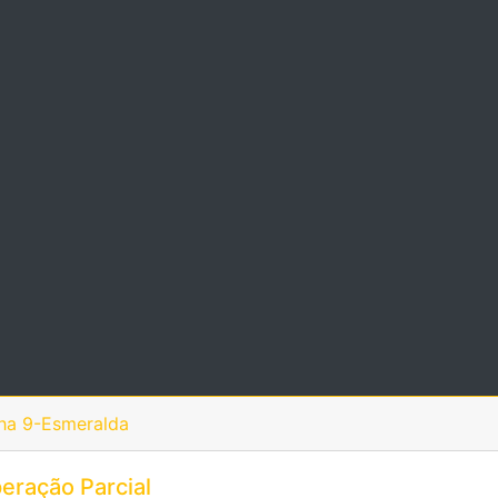
ha 9-Esmeralda
eração Parcial