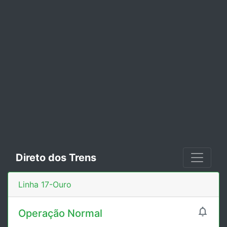
Direto dos Trens
Linha 17-Ouro

Operação Normal