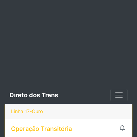
Direto dos Trens
Linha 17-Ouro

Operação Transitória