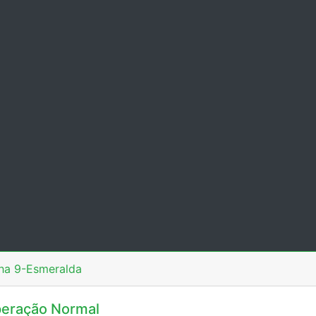
ha 9-Esmeralda
eração Normal