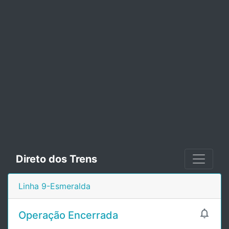
Direto dos Trens
Linha 9-Esmeralda

Operação Encerrada