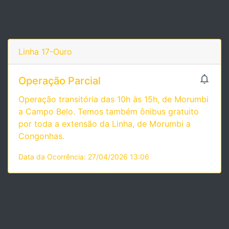
Linha 17-Ouro

Operação Parcial
Operação transitória das 10h às 15h, de Morumbi
a Campo Belo. Temos também ônibus gratuito
por toda a extensão da Linha, de Morumbi a
Congonhas.
Data da Ocorrência: 27/04/2026 13:06