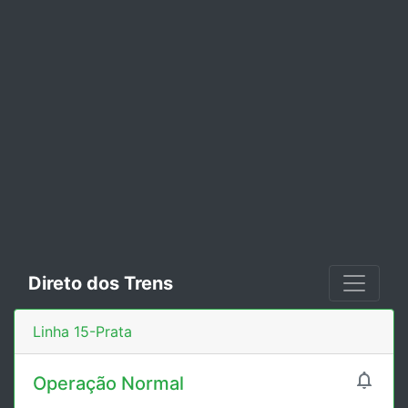
Direto dos Trens
Linha 15-Prata

Operação Normal