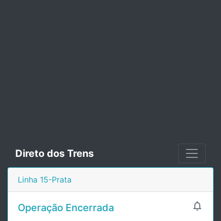
Direto dos Trens
Linha 15-Prata

Operação Encerrada