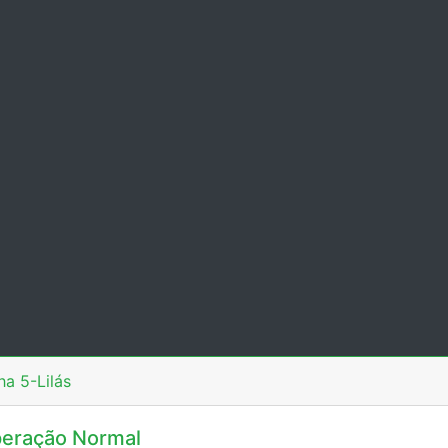
ha 5-Lilás
eração Normal