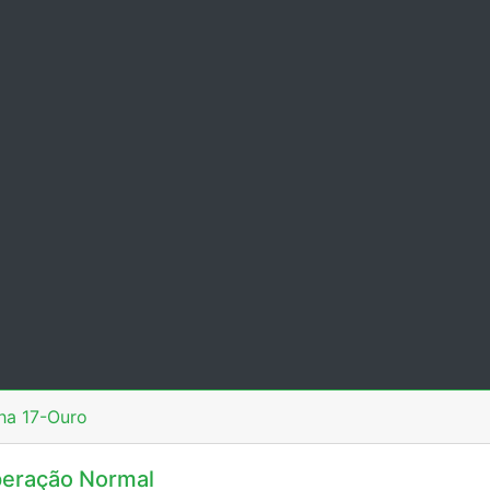
ha 17-Ouro
eração Normal