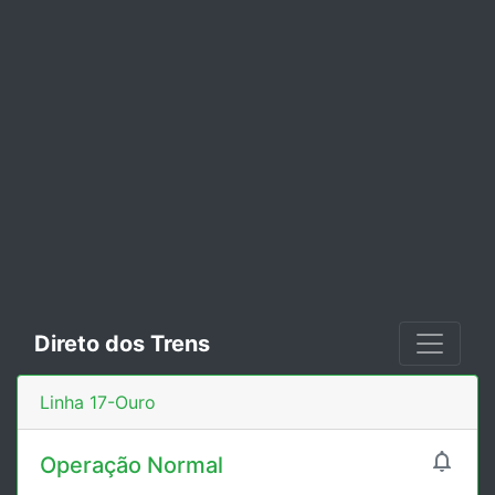
Direto dos Trens
Linha 17-Ouro

Operação Normal