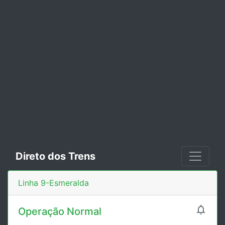
Direto dos Trens
Linha 9-Esmeralda

Operação Normal