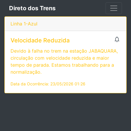
Direto dos Trens
Linha 1-Azul

Velocidade Reduzida
Devido à falha no trem na estação JABAQUARA,
circulação com velocidade reduzida e maior
tempo de parada. Estamos trabalhando para a
normalização.
Data da Ocorrência: 23/05/2026 01:26