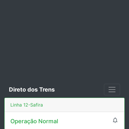
Direto dos Trens
Linha 12-Safira

Operação Normal