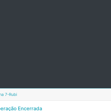
ha 7-Rubi
eração Encerrada