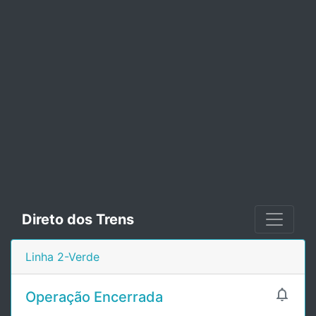
Direto dos Trens
Linha 2-Verde

Operação Encerrada