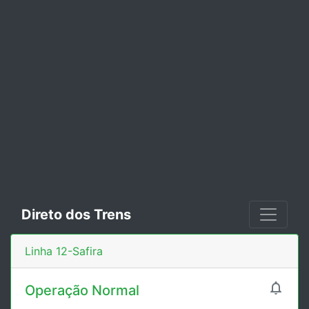
Direto dos Trens
Linha 12-Safira

Operação Normal