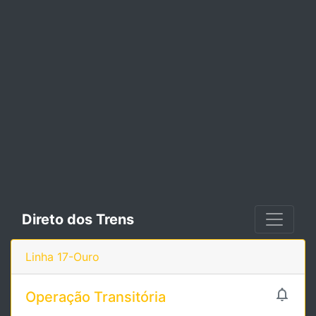
Direto dos Trens
Linha 17-Ouro

Operação Transitória