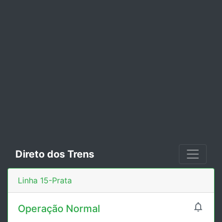
Direto dos Trens
Linha 15-Prata

Operação Normal