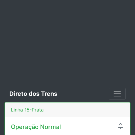
Direto dos Trens
Linha 15-Prata

Operação Normal