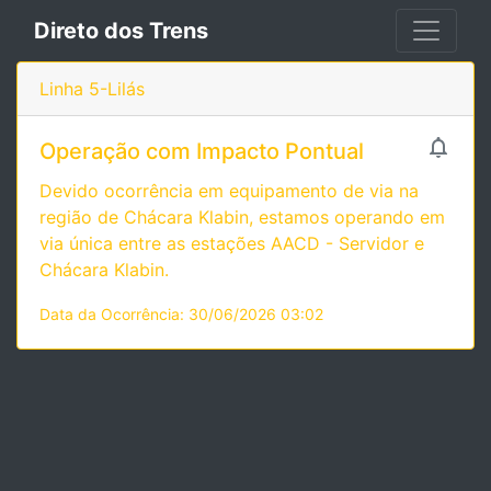
Direto dos Trens
Linha 5-Lilás

Operação com Impacto Pontual
Devido ocorrência em equipamento de via na
região de Chácara Klabin, estamos operando em
via única entre as estações AACD - Servidor e
Chácara Klabin.
Data da Ocorrência: 30/06/2026 03:02