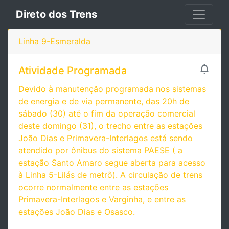
Direto dos Trens
Linha 9-Esmeralda

Atividade Programada
Devido à manutenção programada nos sistemas
de energia e de via permanente, das 20h de
sábado (30) até o fim da operação comercial
deste domingo (31), o trecho entre as estações
João Dias e Primavera-Interlagos está sendo
atendido por ônibus do sistema PAESE ( a
estação Santo Amaro segue aberta para acesso
à Linha 5-Lilás de metrô). A circulação de trens
ocorre normalmente entre as estações
Primavera-Interlagos e Varginha, e entre as
estações João Dias e Osasco.