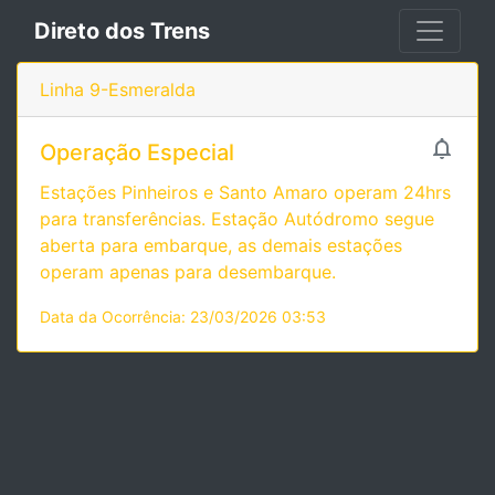
Direto dos Trens
Linha 9-Esmeralda

Operação Especial
Estações Pinheiros e Santo Amaro operam 24hrs
para transferências. Estação Autódromo segue
aberta para embarque, as demais estações
operam apenas para desembarque.
Data da Ocorrência: 23/03/2026 03:53