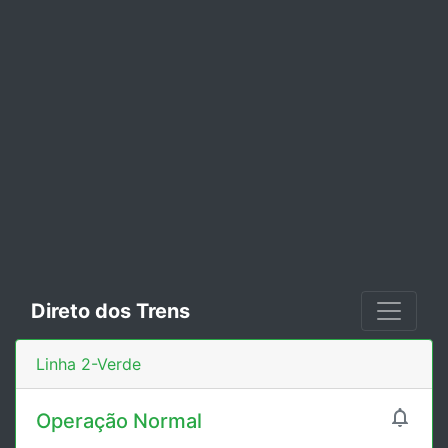
Direto dos Trens
Linha 2-Verde

Operação Normal