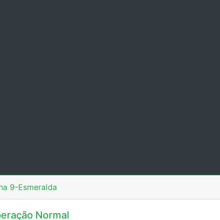
ha 9-Esmeralda
eração Normal