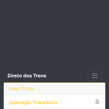
Direto dos Trens
Linha 17-Ouro

Operação Transitória