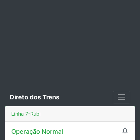
Direto dos Trens
Linha 7-Rubi

Operação Normal