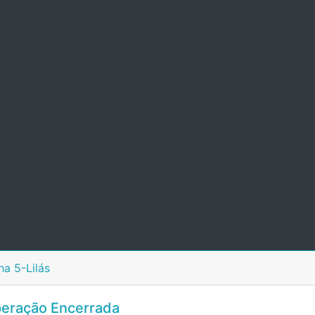
ha 5-Lilás
eração Encerrada